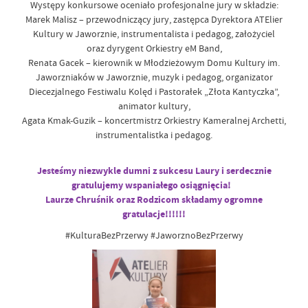
Występy konkursowe oceniało profesjonalne jury w składzie:
Marek Malisz – przewodniczący jury, zastępca Dyrektora ATElier
Kultury w Jaworznie, instrumentalista i pedagog, założyciel
oraz dyrygent Orkiestry eM Band,
Renata Gacek – kierownik w Młodzieżowym Domu Kultury im.
Jaworzniaków w Jaworznie, muzyk i pedagog, organizator
Diecezjalnego Festiwalu Kolęd i Pastorałek „Złota Kantyczka”,
animator kultury,
Agata Kmak-Guzik – koncertmistrz Orkiestry Kameralnej Archetti,
instrumentalistka i pedagog.
Jesteśmy niezwykle dumni z sukcesu Laury i serdecznie
gratulujemy wspaniałego osiągnięcia!
Laurze Chruśnik oraz Rodzicom składamy ogromne
gratulacje!!!!!!
#KulturaBezPrzerwy #JaworznoBezPrzerwy