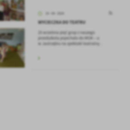
25 - 09 - 2024
WYCIECZKA DO TEATRU
25 września pięć grup z naszego
przedszkola pojechało do MOK – u
w Jastrzębiu na spektakl teatralny...
a
kom
z
ci