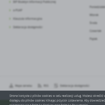
BIP Biuletyn Informacji Publicznej
Poniedziałe
e-PUAP
Wtorek
Klauzula informacyjna
Środa
Deklaracja dostępności
Czwartek
Piątek
Mapa serwisu
RSS
Deklaracja dostępności
Strona korzysta z plików cookies w celu realizacji usług. Możesz określi
dostępu do plików cookies klikając przycisk Ustawienia. Aby dowiedzie
Copyright by przedszkole-mszana.pl