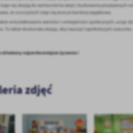
staje się okazją do wzmocnienia więzi i budowania pozytywnych rel
wia, że uroczystość staje się jeszcze bardziej wyjątkowa.
także w kształtowaniu wartości i umiejętności społecznych, ucząc dzi
ścia. To także doskonała okazja, aby nauczyć najmłodszych szacunku
a składamy najserdeczniejsze życzenia !
leria zdjęć