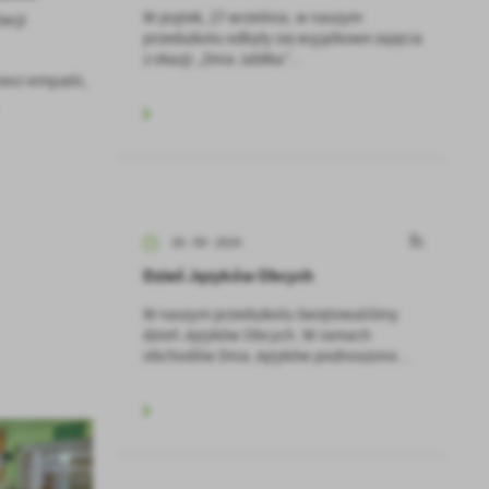
W piątek, 27 września, w naszym
acji
przedszkolu odbyły się wyjątkowe zajęcia
z okazji „Dnia Jabłka”...
eci empatii,
26 - 09 - 2024
Dzień Języków Obcych
W naszym przedszkolu świętowaliśmy
dzień Języków Obcych. W ramach
obchodów Dnia Języków podnoszono...