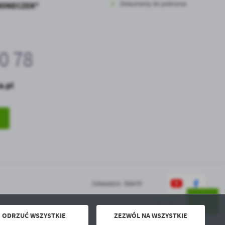
Dokumenty do pobrania
WONECZEK"
0 78
a.pl
Odwiedzin: 356470
ODRZUĆ WSZYSTKIE
ZEZWÓL NA WSZYSTKIE
Powered by
2ClickPortal® - Portale nowej generacji