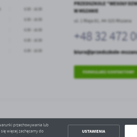
PRZEDSZKOLE "WESOŁY DZ
k
6:30 - 16:30
W MSZANIE
6:30 - 16:30
ul. 1 Maja 81, 44-325 Mszana
6:30 - 16:30
+48 32 472 0
6:30 - 16:30
6:30 - 16:30
biuro@przedszkole-mszan
FORMULARZ KONTAKTOWY
ć warunki przechowywania lub
USTAWIENIA
ć się więcej zachęcamy do