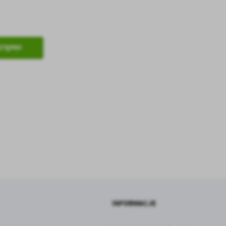
.
STĘPNY
a
w
INFORMACJE