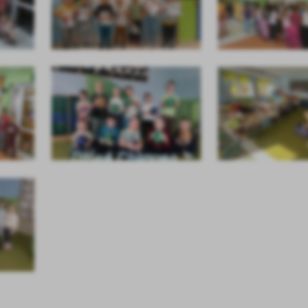
stawienia
anujemy Twoją prywatność. Możesz zmienić ustawienia cookies lub zaakceptować je
zystkie. W dowolnym momencie możesz dokonać zmiany swoich ustawień.
iezbędne
ezbędne pliki cookies służą do prawidłowego funkcjonowania strony internetowej i
ożliwiają Ci komfortowe korzystanie z oferowanych przez nas usług.
iki cookies odpowiadają na podejmowane przez Ciebie działania w celu m.in. dostosowani
ęcej
oich ustawień preferencji prywatności, logowania czy wypełniania formularzy. Dzięki pli
okies strona, z której korzystasz, może działać bez zakłóceń.
unkcjonalne i personalizacyjne
go typu pliki cookies umożliwiają stronie internetowej zapamiętanie wprowadzonych prze
ebie ustawień oraz personalizację określonych funkcjonalności czy prezentowanych treści.
ięki tym plikom cookies możemy zapewnić Ci większy komfort korzystania z funkcjonalnoś
ęcej
ZAPISZ WYBRANE
szej strony poprzez dopasowanie jej do Twoich indywidualnych preferencji. Wyrażenie
ody na funkcjonalne i personalizacyjne pliki cookies gwarantuje dostępność większej ilości
nkcji na stronie.
ODRZUĆ WSZYSTKIE
nalityczne
alityczne pliki cookies pomagają nam rozwijać się i dostosowywać do Twoich potrzeb.