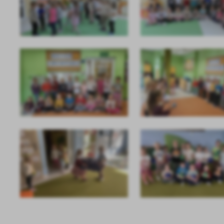
U
Sz
ws
N
Ni
um
Pl
Wi
Tw
co
F
Te
Ci
Dz
Wi
na
zg
fu
A
An