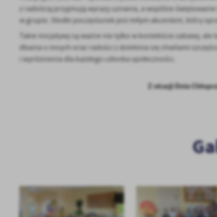
z radością przyjmują wyrazy uznania, a wspólne świętowanie 
w grupie. Słodki poczęstunek jest miłym akcentem, który spra
Takie inicjatywy są ważne nie tylko w kontekście zabawy, ale 
dbania o innych oraz radości z dzielenia się chwilami szczę
i wyróżnienia dla każdego członka społeczności.
Z okazji Dnia Chłopc
Ga